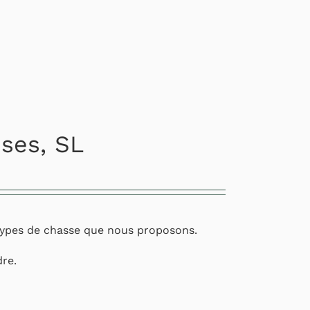
nses, SL
s types de chasse que nous proposons.
dre.